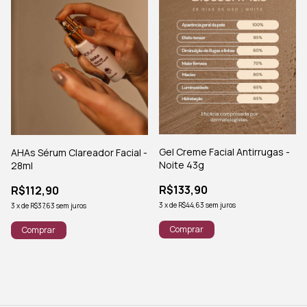
Gel Creme Facial Antirrugas -
AHAs Sérum Clareador Facial -
Noite 43g
28ml
R$133,90
R$112,90
3
x
de
R$44,63
sem juros
3
x
de
R$37,63
sem juros