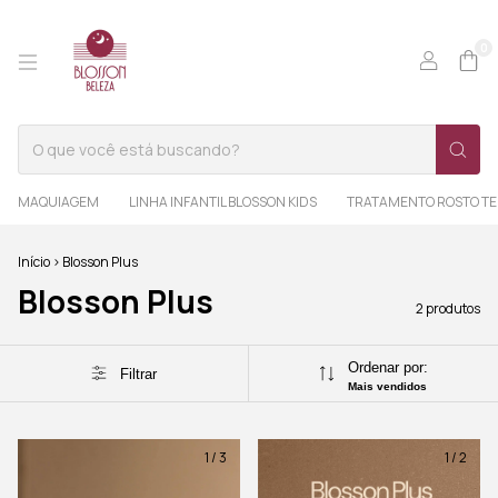
0
MAQUIAGEM
LINHA INFANTIL BLOSSON KIDS
TRATAMENTO ROSTO TE
Início
>
Blosson Plus
Blosson Plus
2 produtos
Ordenar por:
Filtrar
Mais vendidos
1
/
3
1
/
2