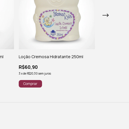
ml
Loção Cremosa Hidratante 250ml
Condicionador
Cheirosinho 2
R$60,90
R$45,90
3
x
de
R$20,30
sem juros
3
x
de
R$15,30
sem jur