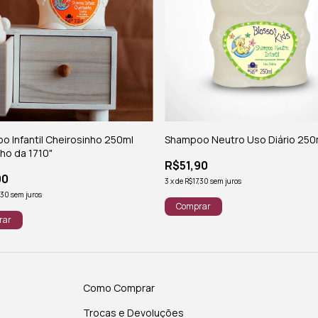
 Infantil Cheirosinho 250ml
Shampoo Neutro Uso Diário 250
nho da 1710"
R$51,90
90
3
x
de
R$17,30
sem juros
,30
sem juros
Como Comprar
Trocas e Devoluções