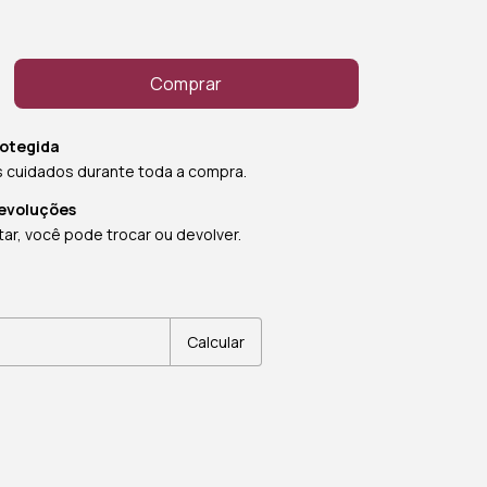
otegida
 cuidados durante toda a compra.
devoluções
ar, você pode trocar ou devolver.
:
Alterar CEP
Calcular