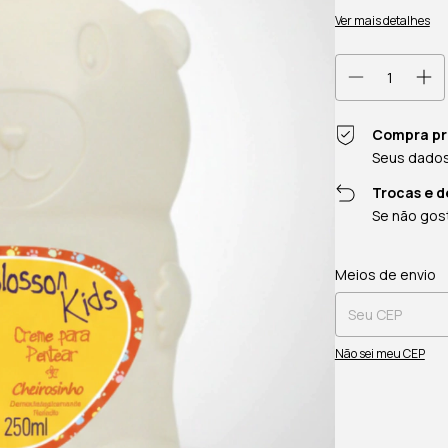
Ver mais detalhes
Compra pr
Seus dados
Trocas e 
Se não gost
Entregas para o CEP
Meios de envio
Não sei meu CEP