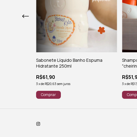
raçante 250ml
Sabonete Líquido Banho Espuma
Shampoo
Hidratante 250ml
"cheiri
R$61,90
R$51,
3
x
de
R$20,63
sem juros
3
x
de
R$17