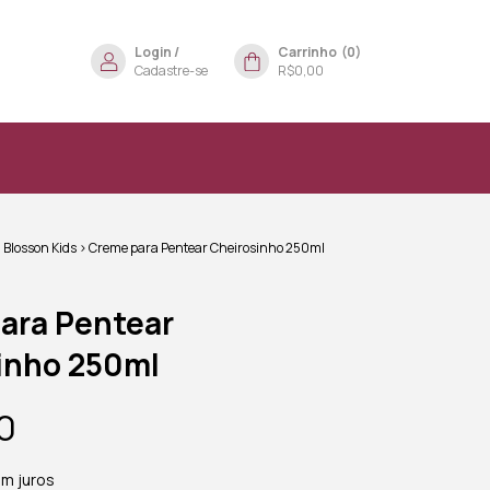
Login
/
Carrinho
(
0
)
Cadastre-se
R$0,00
l Blosson Kids
>
Creme para Pentear Cheirosinho 250ml
ara Pentear
inho 250ml
0
m juros