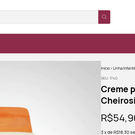
Início
>
Linha Infanti
SKU:
1740
Creme p
Cheiros
R$54,9
3
x de
R$18,30
se